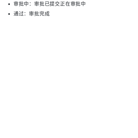
审批中：审批已提交正在审批中
通过：审批完成
驳回：审批中被审批人驳回
撤回：审批中被提交人（或具有撤回权限的用户）撤
回
撤销：审批完成后被管理员（或具有撤销权限的用
户）撤销
针对被驳回、撤回、撤销的记录，可根据需要修改后再次
提交
操作权限
针对不同审批状态的记录，不同的用户，其所具备的操
作权限也不同。