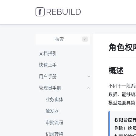
/
角色权
文档指引
快速上手
概述
用户手册
不同于一般系
管理员手册
数据、能够编
业务实体
模型是兼具简
触发器
权限管控有
审批流程
删除）给
记录转换