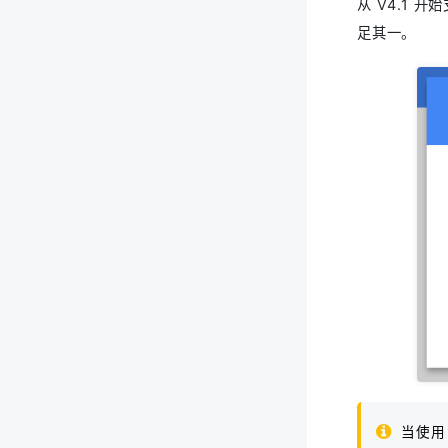
从 V4.1
足其一。
当使