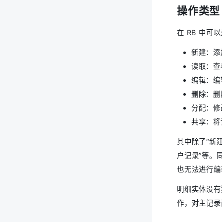
操作类型
在 RB 中可
新建：添
读取：查
编辑：编
删除：删
分配：修
共享：将
其中除了“新
户记录”等。
也无法进行
明细实体没有
作，对主记录