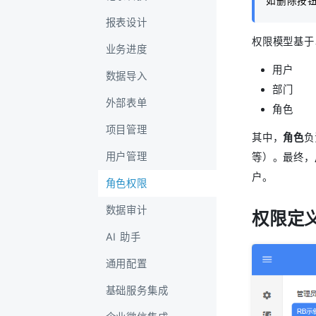
如删除按
报表设计
权限模型基于
业务进度
用户
数据导入
部门
外部表单
角色
项目管理
其中，
角色
负
用户管理
等）。最终，
户。
角色权限
数据审计
权限定
AI 助手
通用配置
基础服务集成