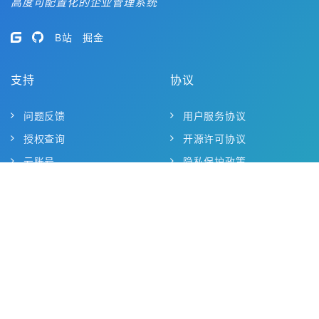
高度可配置化的企业管理系统
B站
掘金
支持
协议
问题反馈
用户服务协议
授权查询
开源许可协议
云账号
隐私保护政策
关于我们
联系我们
商务咨询 15301969039
(微信同号)
QQ 支持群
819865721
1013051587
744487038
工作日 09:00~18:00