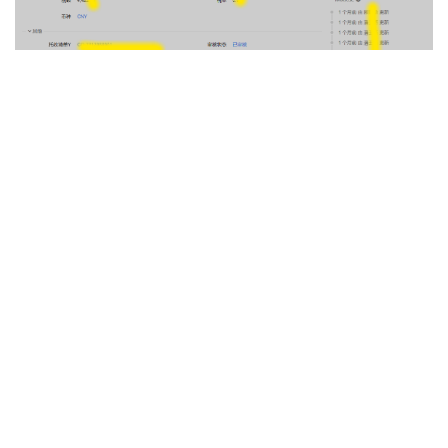
出窗口，此处会显示系统管理员预置的报表供你选择使
用。
报表除了可以下载原始格式以外（如 WORD、
EXCEL），还可以直接下载为 PDF、在线预览或打印
（网页模版）。